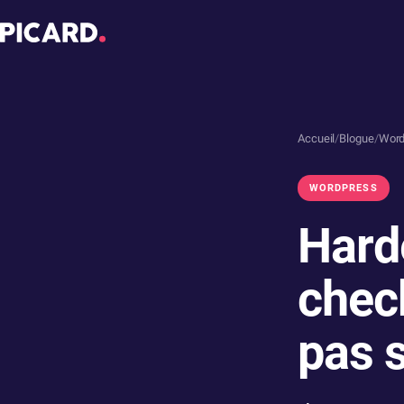
Accueil
/
Blogue
/
Word
WORDPRESS
Hard
check
pas s