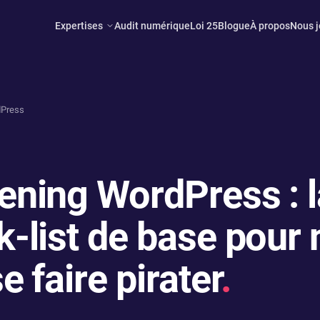
Expertises
Audit numérique
Loi 25
Blogue
À propos
Nous j
Press
ening WordPress : l
-list de base pour 
e faire pirater
.