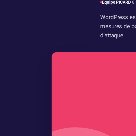
Équipe PICARD
·
8
WordPress est
mesures de ba
d'attaque.