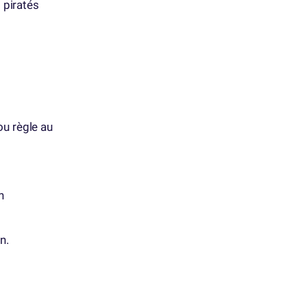
 piratés
u règle au
n
n.