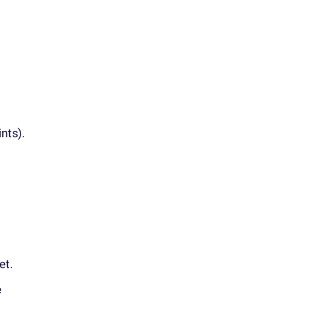
nts).
et.
e