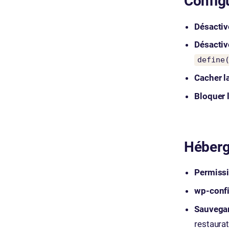
Config
Désacti
Désactive
define
Cacher l
Bloquer 
Héberg
Permissi
wp-confi
Sauvegar
restaurat