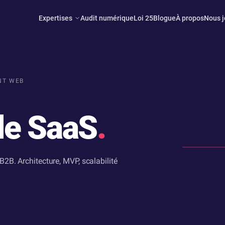
Expertises
Audit numérique
Loi 25
Blogue
À propos
Nous j
NT WEB
de SaaS
.
2B. Architecture, MVP, scalabilité