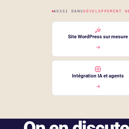
AUSSI DANS
DÉVELOPPEMENT W
Site WordPress sur mesure
→
Intégration IA et agents
→
On en discut