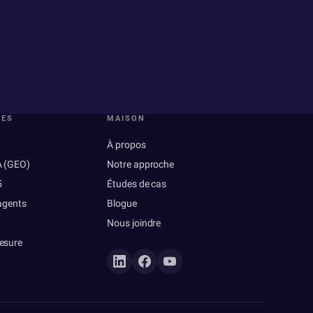
RES
MAISON
À propos
A (GEO)
Notre approche
5
Études de cas
 agents
Blogue
Nous joindre
esure