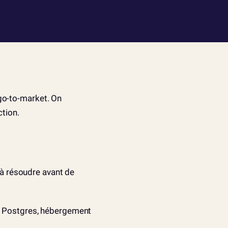
go-to-market. On
ction.
e à résoudre avant de
 + Postgres, hébergement