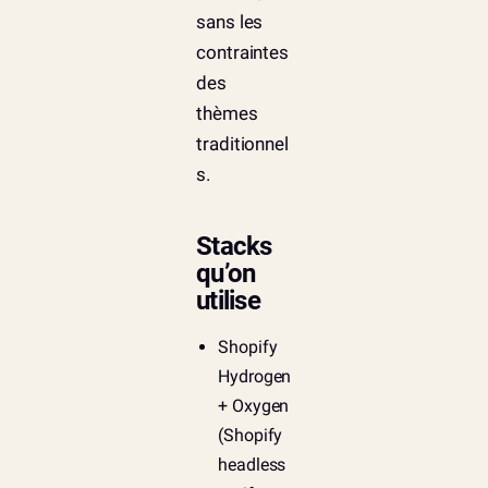
sans les
contraintes
des
thèmes
traditionnel
s.
Stacks
qu’on
utilise
Shopify
Hydrogen
+ Oxygen
(Shopify
headless