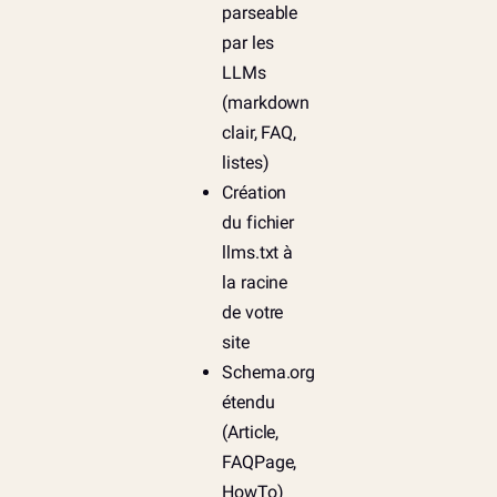
parseable
par les
LLMs
(markdown
clair, FAQ,
listes)
Création
du fichier
llms.txt à
la racine
de votre
site
Schema.org
étendu
(Article,
FAQPage,
HowTo)