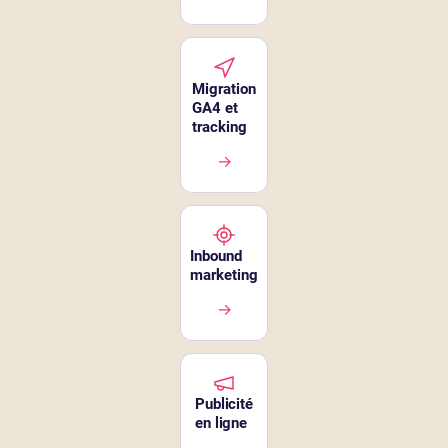
Migration
GA4 et
tracking
→
Inbound
marketing
→
Publicité
en ligne