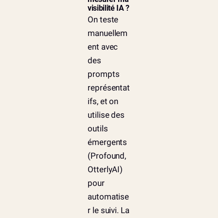
visibilité IA ?
On teste
manuellem
ent avec
des
prompts
représentat
ifs, et on
utilise des
outils
émergents
(Profound,
OtterlyAI)
pour
automatise
r le suivi. La