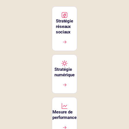
Stratégie
réseaux
sociaux
→
Stratégie
numérique
→
Mesure de
performance
→